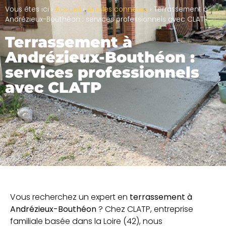
Vous êtes ici ›
Accueil
›
Articles connexes
›
Terrassement à
Andrézieux-Bouthéon : services professionnels avec CLATP
Terrassement à
Andrézieux-Bouthéon :
services professionnels
avec CLATP
Vous recherchez un expert en
terrassement à
Andrézieux-Bouthéon
? Chez CLATP, entreprise
familiale basée dans la Loire (42), nous