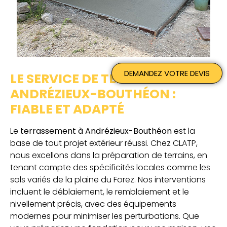
DEMANDEZ VOTRE DEVIS
LE SERVICE DE TERRASSEMENT À
ANDRÉZIEUX-BOUTHÉON :
FIABLE ET ADAPTÉ
Le
terrassement à Andrézieux-Bouthéon
est la
base de tout projet extérieur réussi. Chez CLATP,
nous excellons dans la préparation de terrains, en
tenant compte des spécificités locales comme les
sols variés de la plaine du Forez. Nos interventions
incluent le déblaiement, le remblaiement et le
nivellement précis, avec des équipements
modernes pour minimiser les perturbations. Que